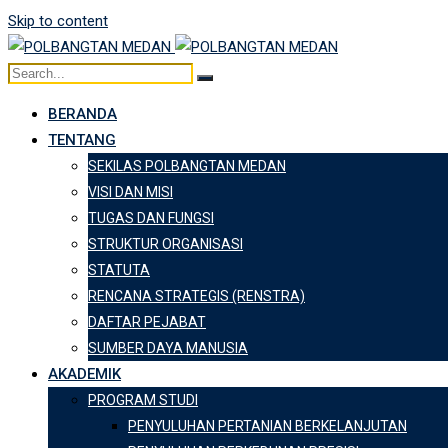
Skip to content
BERANDA
TENTANG
SEKILAS POLBANGTAN MEDAN
VISI DAN MISI
TUGAS DAN FUNGSI
STRUKTUR ORGANISASI
STATUTA
RENCANA STRATEGIS (RENSTRA)
DAFTAR PEJABAT
SUMBER DAYA MANUSIA
AKADEMIK
PROGRAM STUDI
PENYULUHAN PERTANIAN BERKELANJUTAN