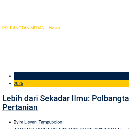
Category:
Uncategorize
POLBANGTAN MEDAN
>
News
>
Uncategorized
15 Jun
2026
Lebih dari Sekadar Ilmu: Polban
Pertanian
By
Ira Lisyani Tampubolon